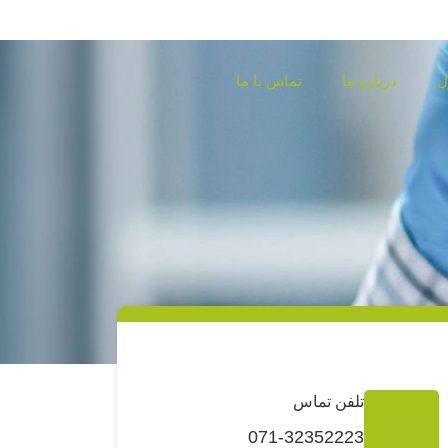
ل
درباره ما
تماس با ما
تلفن تماس
071-32352223