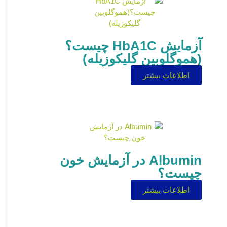
آزمایش HbA1C چیست؟
(هموگلوبین گلیکوزیله)
اطلاعات بیشتر
Albumin در آزمایش خون
چیست؟
اطلاعات بیشتر