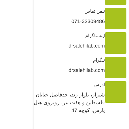
تلفن تماس
071-32309486
اینستاگرام
drsalehilab.com
تلگرام
drsalehilab.com
آدرس
شیراز، بلوار زند، حدفاصل خیابان
فلسطین و هفت تیر، روبروی هتل
پارس، کوچه 47