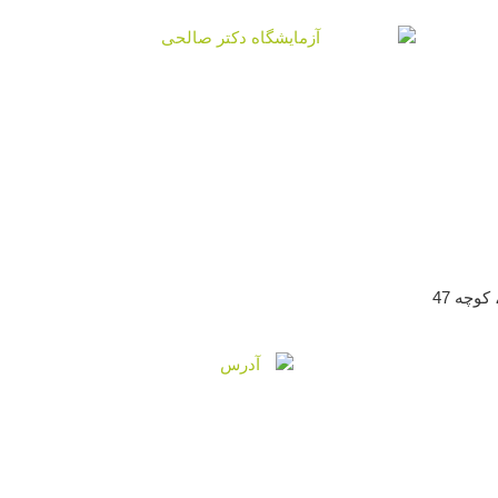
وچه 47