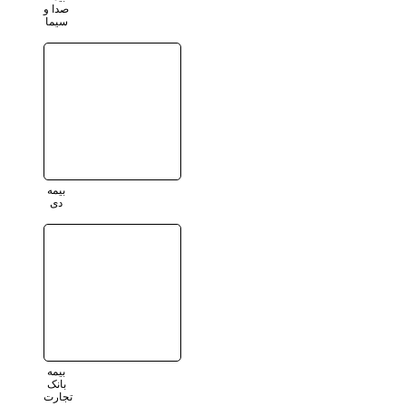
صدا و
سیما
بیمه
دی
بیمه
بانک
تجارت