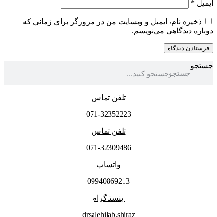
ایمیل
*
ذخیره نام، ایمیل و وبسایت من در مرورگر برای زمانی که
دوباره دیدگاهی می‌نویسم.
جستجو
جستجو
تلفن تماس
071-32352223
تلفن تماس
071-32309486
واتساپ
09940869213
اینستاگرام
drsalehilab.shiraz