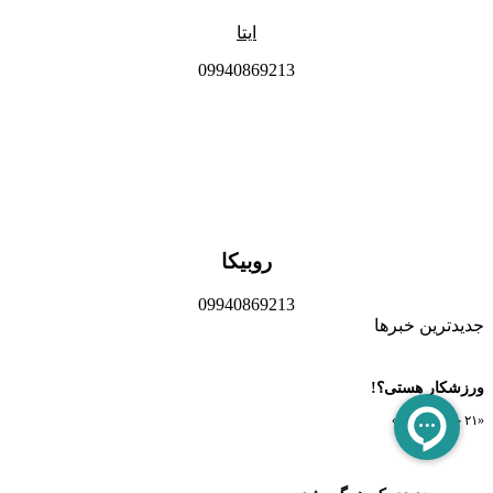
ایتا
09940869213
روبیکا
09940869213
جدیدترین خبرها
ورزشکار هستی؟!
«۲۱ خرداد, ۱۴۰۵»