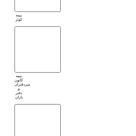
بیمه
کوثر
بیمه
کانون
سردفتران
و
دفتر
یاران