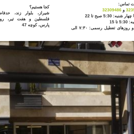
ت تماس:
کجا هستیم؟
یش ها
پذیرش آنلاین
مقالات پزشکی
چکاپ کامل
نمونه گیری در م
323
و
32309486
شیراز، بلوار زند، حدفاص
 چهار شنبه:
5:30 صبح تا 22
فلسطین و هفت تیر، روب
ه:
5:30 تا 15
پارس، کوچه 47
جمعه و روزهای تعطیل رسمی: ۷:۳۰ الی