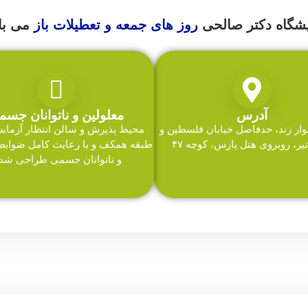
یشگاه دکتر صالحی
روز های جمعه و تعطیلات باز
می با
آدرس
معلولین و ناتوانان جسم
لوار زند، حدفاصل خیابان فلسطین و
محیط پذیرش و سالن انتظار آزمایش
ر، روبروی هتل پارس، کوچه ۴۷
طبقه همکف و با رعایت کامل ضوابط
و ناتوانان جسمی طراحی شده