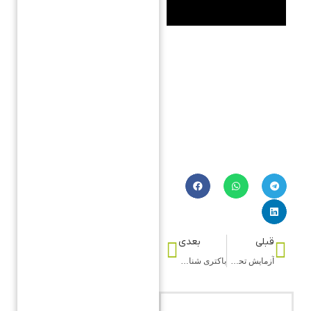
قبلی
بعدی
آزمایش تحمل قند خون (hOGTT2)
باکتری شناسی