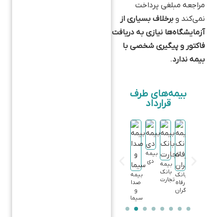
مراجعه مبلغی پرداخت
نمی‌کند و
برخلاف بسیاری از
آزمایشگاه‌ها نیازی به دریافت
فاکتور و پیگیری شخصی با
بیمه ندارد
.
بیمه‌های طرف
قرارداد
بیمه
بیمه
بیمه
کارآفرین
نوین
جارت
بانک
معلم
نو
ملی
بیمه
بیمه
بیمه
بیمه
دی
سامان
دانا
آسیا
بیمه
بیمه
بانک
ملت
بانک
بیمه
تجارت
رفاه
صدا
کارگران
و
سیما