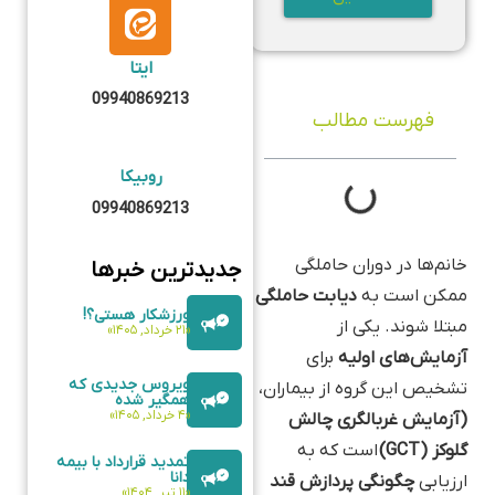
ایتا
09940869213
فهرست مطالب
روبیکا
09940869213
خانم‌ها در دوران حاملگی
جدیدترین خبرها
ممکن است به
دیابت حاملگی
ورزشکار هستی؟!
مبتلا شوند. یکی از
«۲۱ خرداد, ۱۴۰۵»
آزمایش‌های اولیه
برای
ویروس جدیدی که
تشخیص این گروه از بیماران،
همگیر شده
«۴ خرداد, ۱۴۰۵»
(آزمایش غربالگری چالش
گلوکز (GCT)
است که به
تمدید قرارداد با بیمه
دانا
ارزیابی
چگونگی پردازش قند
«۱۱ تیر, ۱۴۰۴»