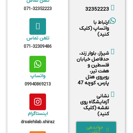
تلفن تماس
071-32352223
32352223
ارتباط با
واتساپ (کلیک
کنید)
تلفن تماس
071-32309486
شیراز، بلوار زند،
حدفاصل خیابان
فلسطین و
هفت تیر،
واتساپ
روبروی هتل
پارس، کوچه 47
09940869213
نشانی
آزمایشگاه روی
نقشه (کلیک
کنید)
اینستاگرام
drsalehilab.shiraz
جوابدهی
آنلاین