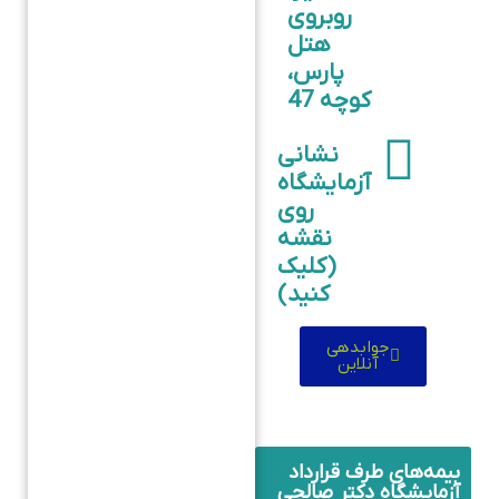
روبروی
هتل
پارس،
کوچه 47
نشانی
آزمایشگاه
روی
نقشه
(کلیک
کنید)
جوابدهی
آنلاین
بیمه‌های طرف قرارداد
آزمایشگاه دکتر صالحی