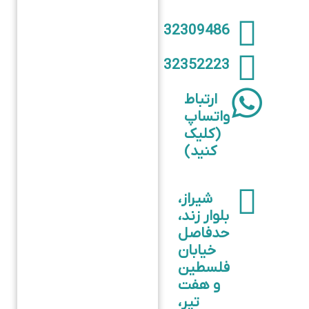
32309486
32352223
ارتباط
واتساپ
(کلیک
کنید)
شیراز،
بلوار زند،
حدفاصل
خیابان
فلسطین
و هفت
تیر،