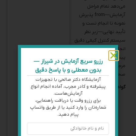
آزمایش—from پذیرش
نمونه تا انجام تست و
تأیید نهایی—زیر نظر
سیستم کنترل کیفی دقیق
انجام می‌شود و نتایج
پیش از تحویل، در چند
مرحله
ری‌چک
و
صحت‌سنجی می‌گردد.
گواهی‌های دریافت‌شده:
ISO 9001:2015
مدیریت کیفیت
ISO 10002
رسیدگی
به شکایات
ISO 10004
پایش