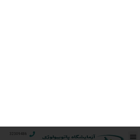
تمدید قرارداد با بیمه
دانا
«۱۱ تیر, ۱۴۰۴»
آزمایش مایع منی
بعد از بستن لوله ها
نمونه گیری در منزل و
محل کار در شیراز
در مردان(وازکتومی)
«۱۱ تیر, ۱۴۰۴»
انجام آزمایش منی در این
جدیدترین مقالات
افراد مانند آزمایش معمولی
منی است با این تفاوت که:
چرا انجام تست ویتامین
D مهم است؟
این آزمایش باید
۲۵ تیر, ۱۴۰۵
حداقل دو ماه پس از
بستن لوله ها انجام
ریزش مو و بی‌حالی؛ آیا
شود.
ویتامین D بدن شما در
سطح خطرناک است؟
در طی ۲۴ ساعت پیش
۱۹ تیر, ۱۴۰۵
از انجام آزمایش نباید
نزدیکی صورت پذیرد یا
راهنمای جامع تشخیص