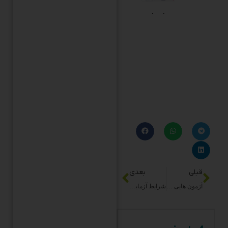
قبلی
بعدی
آزمون هایی غربالگری جنینی
شرایط آزمایش قند خون دو ساعته
4 پاسخ