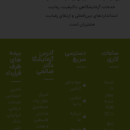
استانداردهای بین‌المللی و ارتقای رضایت
مشتریان است.
ساعات
دسترسی
آدرس
بیمه
کاری
سریع
آزمایشگاه
های
دکتر
طرف
صالحی
قرارداد
شنبه
جوابدهی
تا
آنلاین
تامین
شیراز،
چهار
اجتماعی،
تماس
بلوار زند،
شنبه
خدمات
با ما
حدفاصل
5:30
درمانی،
درباره
خیابان
تا 22
ایرانیان،
ما
فلسطین
بانک
پنج
و هفت
ملی،
خبرها
شنبه
تیر،
بانک
5:30