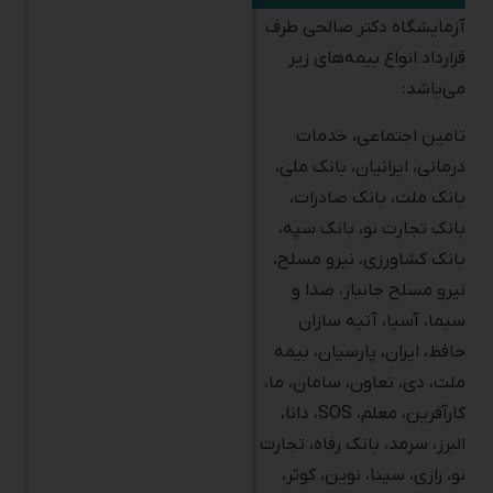
آزمایشگاه دکتر صالحی طرف
قرارداد انواع بیمه‌های زیر
می‌باشد:
تامین اجتماعی، خدمات
درمانی، ایرانیان، بانک ملی،
بانک ملت، بانک صادرات،
بانک تجارت نو، بانک سپه،
بانک کشاورزی، نیرو مسلح،
نیرو مسلح جانباز، صدا و
سیما، آسیا، آتیه سازان
حافظ، ایران، پارسیان، بیمه
ملت، دی، تعاون، سامان، ما،
کارآفرین، معلم، SOS، دانا،
البرز، سرمد، بانک رفاه، تجارت
نو، رازی، سینا، نوین، کوثر،
پاسارگاد، SOS، بیمه میهن،