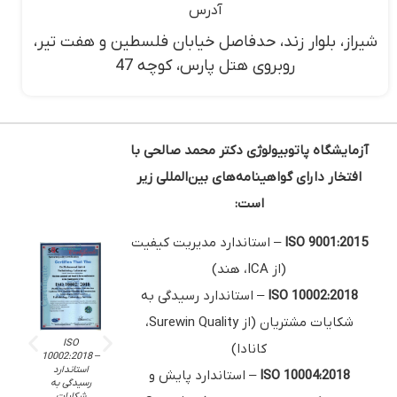
آدرس
شیراز، بلوار زند، حدفاصل خیابان فلسطین و هفت تیر،
روبروی هتل پارس، کوچه 47
آزمایشگاه پاتوبیولوژی دکتر محمد صالحی با
افتخار دارای گواهینامه‌های بین‌المللی زیر
است:
ISO 9001:2015
– استاندارد مدیریت کیفیت
(از ICA، هند)
ISO 10002:2018
– استاندارد رسیدگی به
شکایات مشتریان (از Surewin Quality،
ISO
ISO
ISO
کانادا)
–
10002:2018 –
10004:2018 –
9001:2015 –
استاندارد
استاندارد پایش
استاندارد
ISO 10004:2018
– استاندارد پایش و
مدیریت
و اندازه‌گیری
رسیدگی به
کیفیت (از ICA،
رضایت مشتری
شکایات