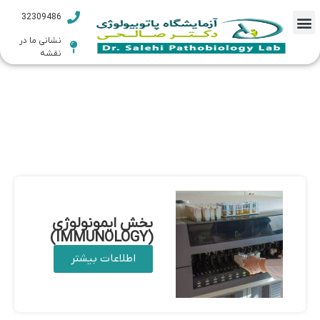
32309486
بخش ها
نشانی ما در
نقشه
بخش ایمونولوژی
(IMMUNOLOGY)
اطلاعات بیشتر