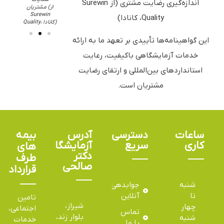
اندازه‌گیری رضایت مشتری (از Surewin
هند)
(از Surewin
مشتریان (از
Quality، کانادا)
Surewin
Quality، کانادا)
Quality، کانادا)
این گواهینامه‌ها تأییدی بر تعهد ما به ارائه
خدمات آزمایشگاهی باکیفیت، رعایت
استانداردهای بین‌المللی و ارتقای رضایت
مشتریان است.
ساعات
دسترسی
آدرس
بیمه
کاری
سریع
آزمایشگاه
های
دکتر
طرف
صالحی
قرارداد
شنبه
جوابدهی
تا
آنلاین
تامین
شیراز،
چهار
اجتماعی،
تماس
بلوار زند،
شنبه
خدمات
با ما