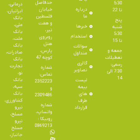
حدفاصل
5:30
درمانی،
درباره
خیابان
تا 22
ایرانیان،
ما
فلسطین
بانک
پنج
و هفت
ملی،
خبرها
شنبه
تیر،
بانک
5:30
استخدام
روبروی
ملت،
تا 15
هتل
بانک
سوالات
جمعه و
پارس،
صادرات،
متداول
تعطیلات
کوچه 47
بانک
گالری
رسمی:
تجارت
شماره
تصاویر
7:30 الی
نو،
تماس:
14
بانک
لیست
32352223
سپه،
بیمه
و
بانک
های
32309486
کشاورزی،
طرف
شماره
نیرو
قرارداد
واتساپ، ایتا و
مسلح،
روبیکا :
نیرو
09940869213
مسلح
جانباز،