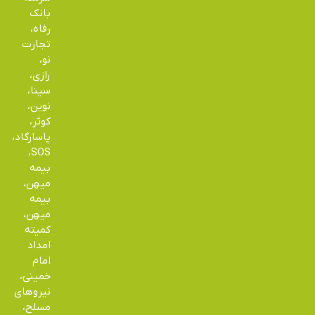
بانک
رفاه،
تجارت
نو،
رازی،
سینا،
نوین،
کوثر،
پاسارگاد،
SOS،
بیمه
میهن،
بیمه
میهن،
کمیته
امداد
امام
خمینی،
نیروهای
مسلح،