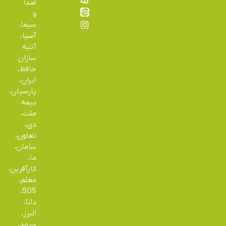
صدا
و
سیما،
آسیا،
آتیه
سازان
حافظ،
ایران،
پارسیان،
بیمه
ملت،
دی،
تعاون،
سامان،
ما،
کارآفرین،
معلم،
SOS،
دانا،
البرز،
سرمد،