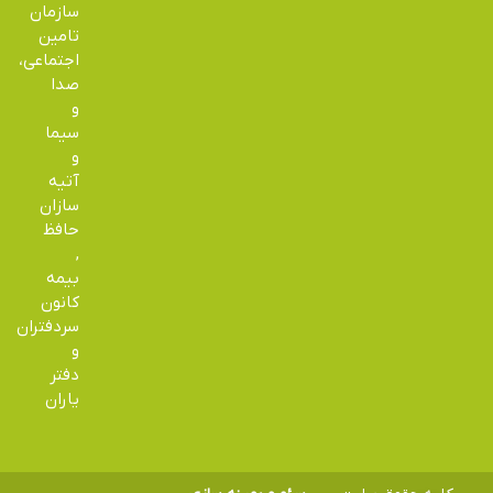
سازمان
تامین
اجتماعی،
صدا
و
سیما
و
آتیه
سازان
حافظ
,
بیمه
کانون
سردفتران
و
دفتر
یاران