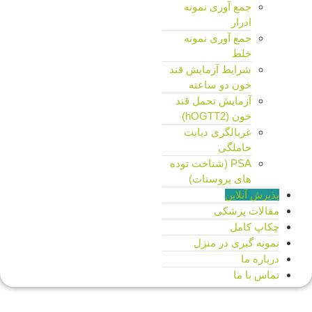
جمع آوری نمونه
ادرار
جمع آوری نمونه
خلط
شرایط آزمایش قند
خون دو ساعته
آزمایش تحمل قند
خون (hOGTT2)
غربالگری دیابت
حاملگی
PSA (شناخت توده
های پروستات)
پذیرش آنلاین
مقالات پزشکی
چکاپ کامل
نمونه گیری در منزل
درباره ما
تماس با ما