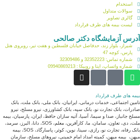
استخدام
سوالات متداول
گالری تصاویر
لیست بیمه های طرف قرارداد
آدرس آزمایشگاه دکتر صالحی
شیراز، بلوار زند، حدفاصل خیابان فلسطین و هفت تیر، روبروی هتل
پارس، کوچه 47
شماره تماس: 32352223 و 32309486
شماره واتساپ، ایتا و روبیکا : 09940869213
بیمه های طرف قرارداد
تامین اجتماعی، خدمات درمانی، ایرانیان، بانک ملی، بانک ملت، بانک
صادرات، بانک تجارت نو، بانک سپه، بانک کشاورزی، نیرو مسلح، نیرو
مسلح جانباز، صدا و سیما، آسیا، آتیه سازان حافظ، ایران، پارسیان، بیمه
ملت، دی، تعاون، سامان، ما، کارآفرین، معلم، SOS، دانا، البرز، سرمد،
بانک رفاه، تجارت نو، رازی، سینا، نوین، کوثر، پاسارگاد، SOS، بیمه
میهن، بیمه میهن، کمیته امداد امام خمینی، نیروهای مسلح، سازمان