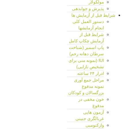
مولکولار
پذیرش و جوابدهی
شرایط قبل از آزمایش ها
دستور العمل کلی
۴.۳/۵ - (۷ امتیاز)
انجام آزمایشها
شرایط قبل از
آزمایشگاه پاتوبیولوژی دکتر محمد صالحی با افتخار دارای گواهینامه‌های
آزمایش چکاپ کامل
بین‌المللی زیر است:
پاپ اسمیر (شناخت
سرطان دهانه رحم)
ISO 9001:2015
– استاندارد مدیریت کیفیت (از ICA، هند)
IUI (نمونه منی برای
ISO 10002:2018
– استاندارد رسیدگی به شکایات مشتریان (از Surewin
تشخیص نازایی)
Quality، کانادا)
ادرار ۲۴ ساعته
ISO 10004:2018
– استاندارد پایش و اندازه‌گیری رضایت مشتری (از
Surewin Quality، کانادا)
مراحل جمع آوری
نمونه مدفوع
این گواهینامه‌ها تأییدی بر تعهد ما به ارائه خدمات آزمایشگاهی باکیفیت،
بزرگسالان و کودکان
رعایت استانداردهای بین‌المللی و ارتقای رضایت مشتریان است.
خون مخفی در
مدفوع
آزمون هایی
غربالگری جنینی
وازکتومیی