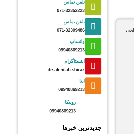
تلفن تماس
071-32352223
تلفن تماس
لحی
071-32309486
واتساپ
09940869213
اینستاگرام
drsalehilab.shiraz
ایتا
09940869213
روبیکا
09940869213
جدیدترین خبرها