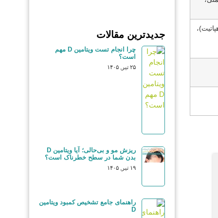
وسمی، کم‌خونی آپلاستیک)، بیماری‌های خودایمنی (ITP، لوپوس)، عفونت‌ها (HIV، هپاتیت)،
جدیدترین مقالات
چرا انجام تست ویتامین D مهم
است؟
۲۵ تیر, ۱۴۰۵
ریزش مو و بی‌حالی؛ آیا ویتامین D
بدن شما در سطح خطرناک است؟
۱۹ تیر, ۱۴۰۵
راهنمای جامع تشخیص کمبود ویتامین
D