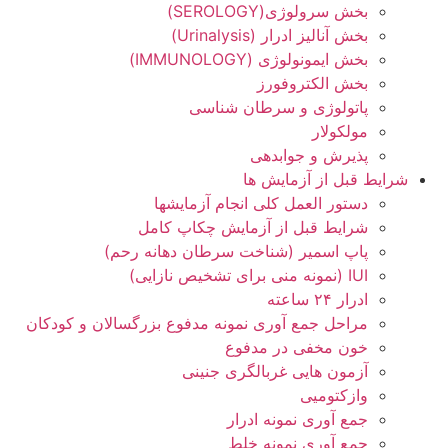
بخش سرولوژی(SEROLOGY)
بخش آنالیز ادرار (Urinalysis)
بخش ایمونولوژی (IMMUNOLOGY)
بخش الکتروفورز
پاتولوژی و سرطان شناسی
مولکولار
پذیرش و جوابدهی
شرایط قبل از آزمایش ها
دستور العمل کلی انجام آزمایشها
شرایط قبل از آزمایش چکاپ کامل
پاپ اسمیر (شناخت سرطان دهانه رحم)
IUI (نمونه منی برای تشخیص نازایی)
ادرار ۲۴ ساعته
مراحل جمع آوری نمونه مدفوع بزرگسالان و کودکان
خون مخفی در مدفوع
آزمون هایی غربالگری جنینی
وازکتومیی
جمع آوری نمونه ادرار
جمع آوری نمونه خلط