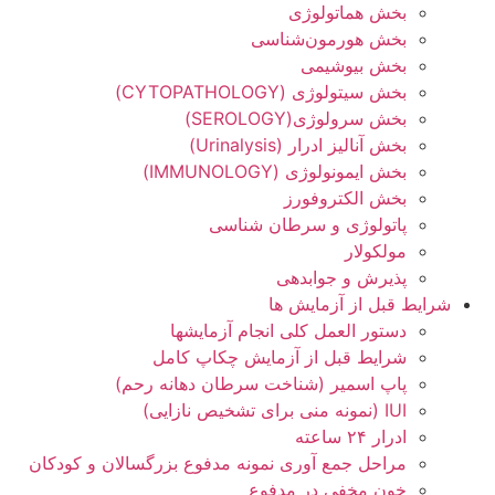
بخش هماتولوژی
بخش هورمون‌شناسی
بخش بیوشیمی
بخش سیتولوژی (СYTOPATHOLOGY)
بخش سرولوژی(SEROLOGY)
بخش آنالیز ادرار (Urinalysis)
بخش ایمونولوژی (IMMUNOLOGY)
بخش الکتروفورز
پاتولوژی و سرطان شناسی
مولکولار
پذیرش و جوابدهی
شرایط قبل از آزمایش ها
دستور العمل کلی انجام آزمایشها
شرایط قبل از آزمایش چکاپ کامل
پاپ اسمیر (شناخت سرطان دهانه رحم)
IUI (نمونه منی برای تشخیص نازایی)
ادرار ۲۴ ساعته
مراحل جمع آوری نمونه مدفوع بزرگسالان و کودکان
خون مخفی در مدفوع