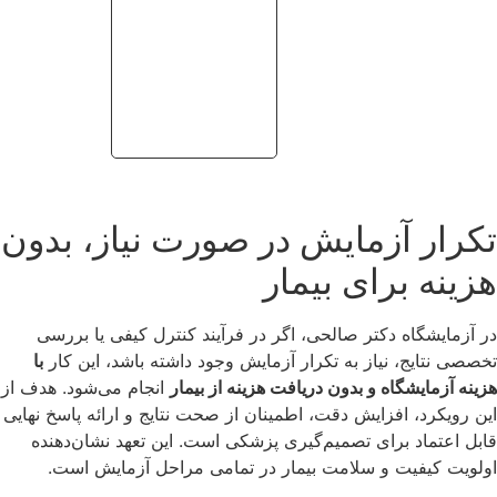
بسیاری از آزمایش‌ها را در مدت
۲ تا ۳ ساعت
آماده می‌کند. کشت‌ها
نیز بسته به نوع، در
۳ تا ۶ ساعت
(منفی) و
۲۴ ساعت
(مثبت)
گزارش می‌شوند.
الکتروفورز هموگلوبین و تست‌های ازدواج به صورت
روزانه
انجام
شده و همان روز تحویل داده می‌شود. سرعت بالای پذیرش، حذف
معطلی، و امکان ثبت نسخه کاغذی از طریق واتساپ، روبیکا یا
سایت نیز روند کار را بسیار سریع‌تر می‌کند.
خونگیری در منزل، فعالیت در روزهای تعطیل و پاسخ‌گویی از طریق
پیام‌رسان‌ها باعث شده بیمار بتواند همان روز پذیرش، خونگیری و
دریافت نتیجه را تجربه کند. این زیرساخت منظم و مجهز، یکی از
مهم‌ترین دلایل برتری آزمایشگاه دکتر صالحی در سرعت و دقت
است.
🕒 جزئیات زمان آماده‌سازی همه آزمایش‌ها را در بخش
مدت زمان
آماده‌ شدن آزمایش‌های مختلف
ببینید!
سخن پایانی