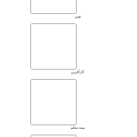
کنترل کیفی دقیق انجام می‌شود و نتایج پیش از تحویل، در چند
مرحله
ری‌چک
و صحت‌سنجی می‌گردد.
گواهی‌های دریافت‌شده:
ISO 9001:2015
مدیریت کیفیت
ISO 10002
رسیدگی به شکایات
ISO 10004
پایش رضایت مشتری
این استانداردها تضمین می‌کنند که خدمات آزمایشگاهی با کیفیت
جهانی، مدیریت دقیق فرایندها و بهبود مستمر تجربه مراجعین ارائه
شود.
سرعت بی‌رقیب در ارائه نتایج
آزمایش‌ها
آزمایشگاه دکتر صالحی با تکیه بر دستگاه‌های نسل جدید مانند
Sysmex، Cobas، Abbott، SEBIA و سیستم خونگیری وکیوم،