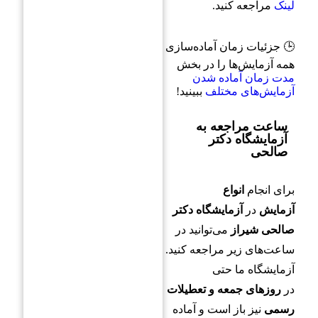
لینک
مراجعه کنید.
🕒 جزئیات زمان آماده‌سازی
همه آزمایش‌ها را در بخش
مدت زمان آماده‌ شدن
آزمایش‌های مختلف
ببینید!
ساعت مراجعه به
آزمایشگاه دکتر
صالحی
رزرو سریع آزمایش در شیراز —
بدون معطلی و با پاسخ دقیق
برای انجام
انواع
آزمایش
در
آزمایشگاه دکتر
آزمایشگاه دکتر صالحی با تجهیزات پیشرفته
صالحی شیراز
می‌توانید در
و کادر مجرب، آماده انجام انواع
ساعت‌های زیر مراجعه کنید.
آزمایش‌هاست.
آزمایشگاه ما حتی
برای رزرو وقت یا دریافت راهنمایی،
شماره‌تان را وارد کنید یا از طریق واتساپ
در
روزهای جمعه و تعطیلات
پیام دهید.
رسمی
نیز باز است و آماده