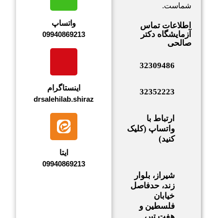
شماست.
واتساپ
اطلاعات تماس
آزمایشگاه دکتر
09940869213
صالحی
32309486
اینستاگرام
32352223
drsalehilab.shiraz
ارتباط با
واتساپ (کلیک
کنید)
ایتا
09940869213
شیراز، بلوار
زند، حدفاصل
خیابان
فلسطین و
هفت تیر،