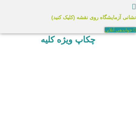
580.000
نشانی آزمایشگاه روی نقشه (کلیک کنید)
تومان
جوابدهی آنلاین
هزینه
چکاپ ویژه کلیه
فوق
بر
اساس
نرخ
آزاد
محاسبه
شده
است.
در
صورت
داشتن
بیمه
پایه
یا
تکمیلی،
مبلغی
که