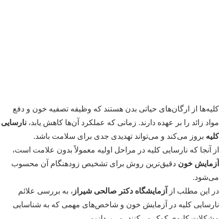
و
4
پتاسیم
خون
آزمایش
5
ادرار
اسید
6
اوریک
مشاهده
کلیه‌ها از ارگان‌های حیاتی بدن هستند که وظیفه تصفیه خون و دفع
جزییات
مواد زائد را بر عهده دارند. زمانی که عملکرد آن‌ها کاهش یابد،
نارسایی
پکیج
کلیه
بروز می‌کند و می‌تواند تهدیدی جدی برای سلامت باشد.
از آنجا که نارسایی کلیه در مراحل اولیه معمولاً بدون علامت است،
آزمایش خون
دقیق‌ترین روش برای تشخیص زودهنگام آن محسوب
اطلاعات
می‌شود.
تماس:
۳۲۳۵۲۲۲۳
و
۳۲۳۰۹۴۸۶
در این مطلب از
آزمایشگاه دکتر صالحی شیراز
، به بررسی علائم
نارسایی کلیه در آزمایش خون و شاخص‌های مهمی که به شناسایی
رزرو
مشکلات کلیوی کمک می‌کنند، می‌پردازیم.