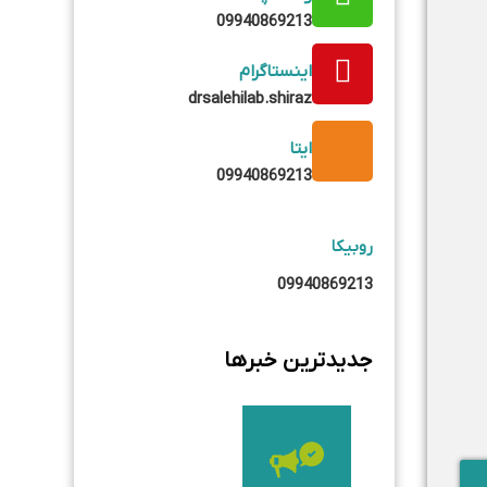
09940869213
اینستاگرام
drsalehilab.shiraz
ایتا
09940869213
روبیکا
09940869213
جدیدترین خبرها