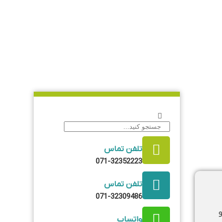
تلفن تماس
071-32352223
تلفن تماس
071-32309486
وپی و
واتساپ