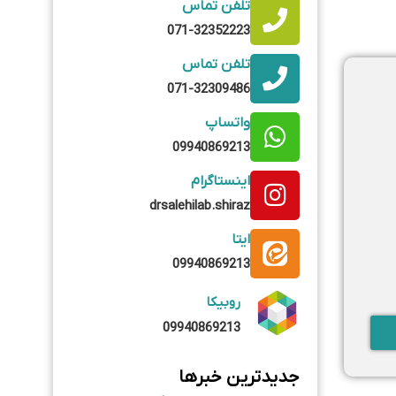
یش—
د
ارائه