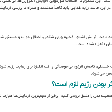
ه پاتوبیولوژی دکتر محمد صالحی با افتخار دارای گواهینامه‌های بین‌الملل
ISO 9001:2015
– استاندارد مدیریت کیفیت (از ICA، هند)
ISO 10002
– استاندارد رسیدگی به شکایات مشتریان (از Surewin Quality، کانادا)
ISO 100
– استاندارد پایش و اندازه‌گیری رضایت مشتری (از Surewin Quality، کانادا)
د ما به ارائه خدمات آزمایشگاهی باکیفیت، رعایت استانداردهای بین‌الم