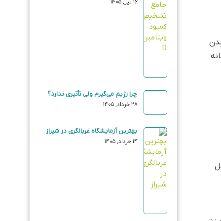
عدی
ن D