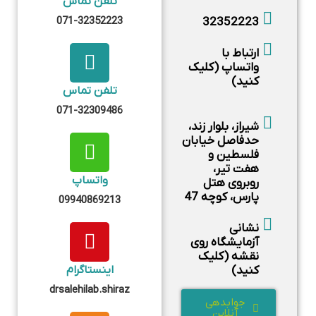
تلفن تماس
071-32352223
32352223
ارتباط با
واتساپ (کلیک
کنید)
تلفن تماس
071-32309486
شیراز، بلوار زند،
حدفاصل خیابان
فلسطین و
هفت تیر،
واتساپ
روبروی هتل
پارس، کوچه 47
09940869213
نشانی
آزمایشگاه روی
نقشه (کلیک
کنید)
اینستاگرام
drsalehilab.shiraz
جوابدهی
آنلاین