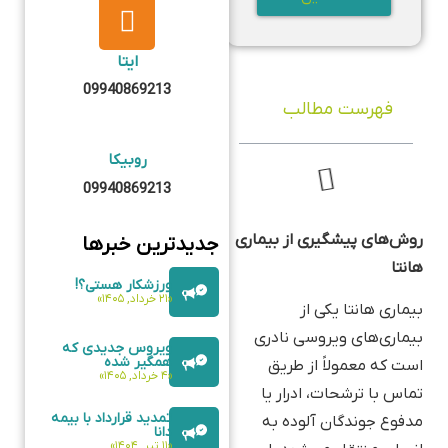
ایتا
09940869213
فهرست مطالب
روبیکا
09940869213
روش‌های پیشگیری از بیماری
جدیدترین خبرها
هانتا
ورزشکار هستی؟!
«۲۱ خرداد, ۱۴۰۵»
بیماری هانتا یکی از
بیماری‌های ویروسی نادری
ویروس جدیدی که
همگیر شده
است که معمولاً از طریق
«۴ خرداد, ۱۴۰۵»
تماس با ترشحات، ادرار یا
تمدید قرارداد با بیمه
مدفوع جوندگان آلوده به
دانا
«۱۱ تیر, ۱۴۰۴»