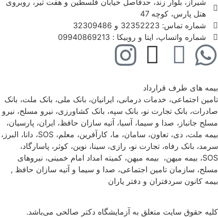
شیراز، بلوار زند، حدفاصل خیابان فلسطین و هفت تیر، روبروی
هتل پارس، کوچه 47
شماره تماس: 32352223 و 32309486
شماره واتساپ، ایتا و روبیکا : 09940869213
بیمه های طرف قرارداد
تامین اجتماعی، خدمات درمانی، ایرانیان، بانک ملی، بانک ملت، بانک
صادرات، بانک تجارت نو، بانک سپه، بانک کشاورزی، نیرو مسلح، نیرو
مسلح جانباز، صدا و سیما، آسیا، آتیه سازان حافظ، ایران، پارسیان،
بیمه ملت، دی، تعاون، سامان، ما، کارآفرین، معلم، SOS، دانا، البرز،
سرمد، بانک رفاه، تجارت نو، رازی، سینا، نوین، کوثر، پاسارگاد،
SOS، بیمه میهن، بیمه میهن، کمیته امداد امام خمینی، نیروهای
مسلح، سازمان تامین اجتماعی، صدا و سیما و آتیه سازان حافظ ,
بیمه کانون سردفتران و دفتر یاران
کلیه حقوق سایت متعلق به آزمایشگاه دکتر صالحی می‌باشد.